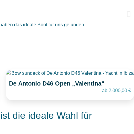
Javi
★
★
e haben das ideale Boot für uns gefunden.
Viel
De Antonio D46 Open „Valentina“
ab
2.000,00
€
st die ideale Wahl für