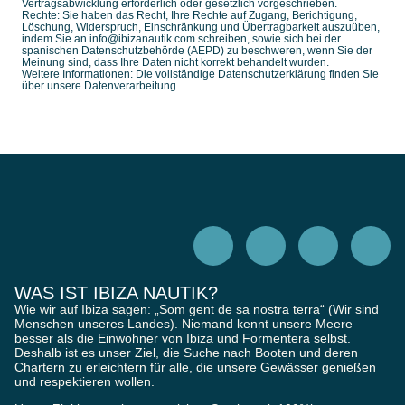
Vertragsabwicklung erforderlich oder gesetzlich vorgeschrieben.
Rechte: Sie haben das Recht, Ihre Rechte auf Zugang, Berichtigung,
Löschung, Widerspruch, Einschränkung und Übertragbarkeit auszuüben,
indem Sie an info@ibizanautik.com schreiben, sowie sich bei der
spanischen Datenschutzbehörde (AEPD) zu beschweren, wenn Sie der
Meinung sind, dass Ihre Daten nicht korrekt behandelt wurden.
Weitere Informationen: Die vollständige Datenschutzerklärung finden Sie
über unsere Datenverarbeitung.
WAS IST IBIZA NAUTIK?
Wie wir auf Ibiza sagen: „Som gent de sa nostra terra“ (Wir sind
Menschen unseres Landes). Niemand kennt unsere Meere
besser als die Einwohner von Ibiza und Formentera selbst.
Deshalb ist es unser Ziel, die Suche nach Booten und deren
Chartern zu erleichtern für alle, die unsere Gewässer genießen
und respektieren wollen.