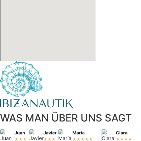
WAS MAN ÜBER UNS SAGT
Juan
Javier
María
Clara
★
★
★
★
★
★
★
★
★
★
★
★
★
★
★