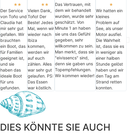
Das Vertrauen, mit
★
★
★
★
★
dem wir behandelt
Der Service
Vielen Dank,
Wir hatten ein
wurden, wurde sehr
von Toño und
Toño! Der
kleines
geschätzt. Von
Claudia hat
Beste! Jedes
Problem auf
Minute 1 an haben
mir sehr gut
Mal, wenn wir
See, als unser
sie uns das Gefühl
gefallen. Wir
wieder nach
Motor ausfiel.
gegeben, sehr
brauchten
Ibiza
Die Wahrheit
willkommen zu sein.
ein Boot, das
kommen,
ist, dass sie es
Man merkt, dass sie
für Familien
werden wir
in weniger als
"eivissencs" sind,
geeignet ist,
auf euch
einer halben
denn sie gaben uns
und sie
zählen. Alles
Stunde gelöst
Topempfehlungen.
haben das
war sehr gut
haben und wir
Wir kommen wieder!
ideale Boot
gelaufen. PS:
den Tag am
für uns
Das Essen
Strand retten
gefunden.
war köstlich.
konnten.
DIES KÖNNTE SIE AUCH