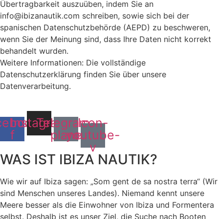
Übertragbarkeit auszuüben, indem Sie an
info@ibizanautik.com schreiben, sowie sich bei der
spanischen Datenschutzbehörde (AEPD) zu beschweren,
wenn Sie der Meinung sind, dass Ihre Daten nicht korrekt
behandelt wurden.
Weitere Informationen: Die vollständige
Datenschutzerklärung finden Sie über unsere
Datenverarbeitung.
cebook-
Instagram
Telegram-
Icon-
f
plane
youtube-
v
WAS IST IBIZA NAUTIK?
Wie wir auf Ibiza sagen: „Som gent de sa nostra terra“ (Wir
sind Menschen unseres Landes). Niemand kennt unsere
Meere besser als die Einwohner von Ibiza und Formentera
selbst. Deshalb ist es unser Ziel, die Suche nach Booten