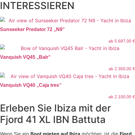
INTERESSIEREN
Sunseeker Predator 72 „N9“
ab
5.687,00
€
Vanquish VQ45 „Balr“
ab
2.350,00
€
Vanquish VQ40 „Caja tres“
ab
2.100,00
€
Erleben Sie Ibiza mit der
Fjord 41 XL IBN Battuta
Wenn Sie ein
Boot mieten auf Ibiza
möchten, ist die
Fjord