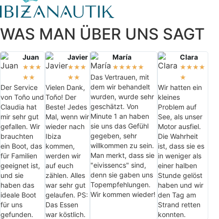
WAS MAN ÜBER UNS SAGT
Juan
Javier
María
Clara
★
★
★
★
★
★
★
★
★
★
★
★
★
★
★
Das Vertrauen, mit
★
★
★
★
★
dem wir behandelt
Der Service
Vielen Dank,
Wir hatten ein
wurden, wurde sehr
von Toño und
Toño! Der
kleines
geschätzt. Von
Claudia hat
Beste! Jedes
Problem auf
Minute 1 an haben
mir sehr gut
Mal, wenn wir
See, als unser
sie uns das Gefühl
gefallen. Wir
wieder nach
Motor ausfiel.
gegeben, sehr
brauchten
Ibiza
Die Wahrheit
willkommen zu sein.
ein Boot, das
kommen,
ist, dass sie es
Man merkt, dass sie
für Familien
werden wir
in weniger als
"eivissencs" sind,
geeignet ist,
auf euch
einer halben
denn sie gaben uns
und sie
zählen. Alles
Stunde gelöst
Topempfehlungen.
haben das
war sehr gut
haben und wir
Wir kommen wieder!
ideale Boot
gelaufen. PS:
den Tag am
für uns
Das Essen
Strand retten
gefunden.
war köstlich.
konnten.