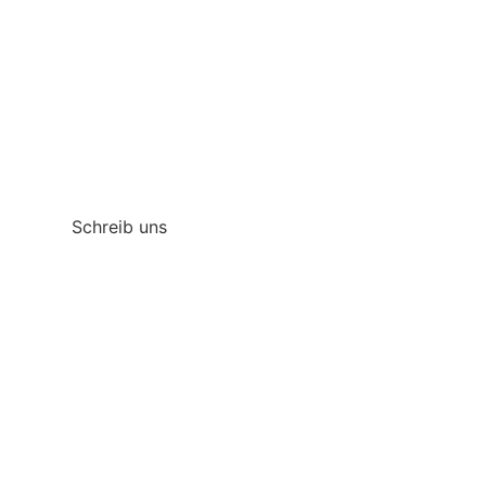
Urlaub?
Rufen Sie uns an unter
+34 690 332 475
Wenn Sie eine schnellere Antwort wünschen,
können Sie uns auch über WhatsApp schreiben
Schreib uns