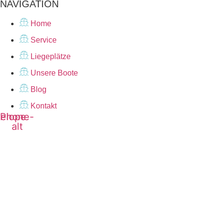
NAVIGATION
Home
Service
Liegeplätze
Unsere Boote
Blog
Kontakt
elope
Phone-
alt
Möchten Sie einen perfekten