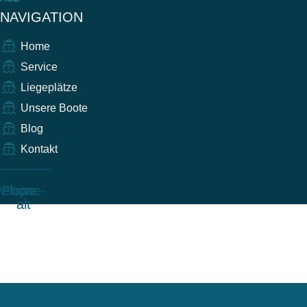
NAVIGATION
Home
Service
Liegeplätze
Unsere Boote
Blog
Kontakt
elope
Phone-
alt