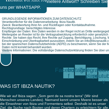
Möchten Sie eine schnellere Antwort? Schreiben Sie
uns per WHATSAPP.
GRUNDLEGENDE INFORMATIONEN ZUM DATENSCHUTZ
Verantwortlicher für die Datenverarbeitung: Ibiza Nautik.
Zweck: Beantwortung Ihrer An- und Rückfragen oder Kontaktaufnahme.
Rechtsgrundlage: berechtigtes Interesse.
Empfänger der Daten: Ihre Daten werden in der Regel nicht an Dritte weitergegeb
Weitergabe an Reeder ist für die Vertragsabwicklung erforderlich oder gesetzlich
Rechte: Sie haben das Recht, Ihre Rechte auf Zugang, Berichtigung, Löschung, 
Einschränkung und Übertragbarkeit auszuüben, indem Sie an info@ibizanautik.c
bei der spanischen Datenschutzbehörde (AEPD) zu beschweren, wenn Sie der Me
Daten nicht korrekt behandelt wurden.
Weitere Informationen: Die vollständige Datenschutzerklärung finden Sie über u
Facebook-
Instagram
Telegram-
Icon
f
plane
youtu
v
WAS IST IBIZA NAUTIK?
Wie wir auf Ibiza sagen: „Som gent de sa nostra terra“ (Wir sind
Menschen unseres Landes). Niemand kennt unsere Meere besser als
die Einwohner von Ibiza und Formentera selbst. Deshalb ist es unser
Ziel, die Suche nach Booten und deren Chartern zu erleichtern für alle,