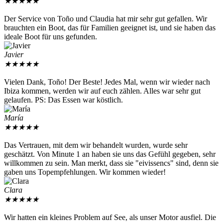
★
★
★
★
★
Der Service von Toño und Claudia hat mir sehr gut gefallen. Wir
brauchten ein Boot, das für Familien geeignet ist, und sie haben das
ideale Boot für uns gefunden.
Javier
★
★
★
★
★
Vielen Dank, Toño! Der Beste! Jedes Mal, wenn wir wieder nach
Ibiza kommen, werden wir auf euch zählen. Alles war sehr gut
gelaufen. PS: Das Essen war köstlich.
María
★
★
★
★
★
Das Vertrauen, mit dem wir behandelt wurden, wurde sehr
geschätzt. Von Minute 1 an haben sie uns das Gefühl gegeben, sehr
willkommen zu sein. Man merkt, dass sie "eivissencs" sind, denn sie
gaben uns Topempfehlungen. Wir kommen wieder!
Clara
★
★
★
★
★
Wir hatten ein kleines Problem auf See, als unser Motor ausfiel. Die