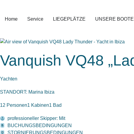
Zum
Inhalt
springen
Home
Service
LIEGEPLÄTZE
UNSERE BOOTE
Vanquish VQ48 „La
Yachten
STANDORT: Marina Ibiza
12 Personen
1 Kabinen
1 Bad
professioneller Skipper: Mit
BUCHUNGSBEDINGUNGEN
STORNIERUNGSBEDINGUNGEN