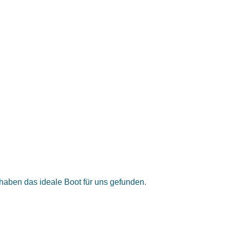
Javi
e haben das ideale Boot für uns gefunden.
Viel