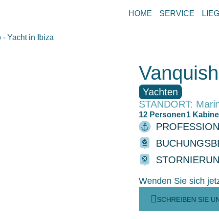
HOME
SERVICE
LIE
Vanquish
Yachten
STANDORT: Marin
12 Personen
1 Kabin
PROFESSION
BUCHUNGSB
STORNIERU
Wenden Sie sich jet
SCHREIBEN SIE U