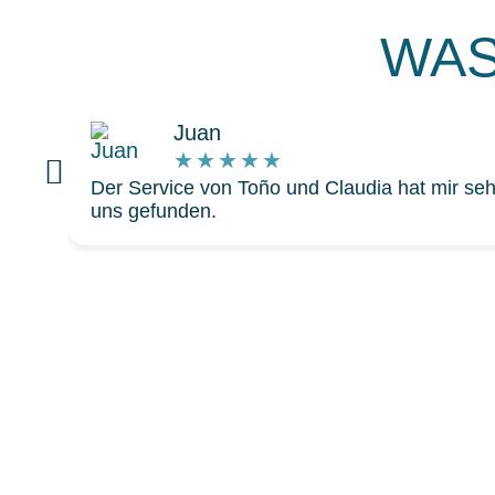
WAS
Juan
★
★
★
★
★
Der Service von Toño und Claudia hat mir sehr 
uns gefunden.