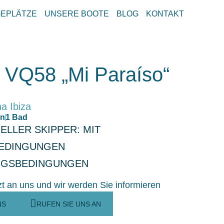
GEPLÄTZE
UNSERE BOOTE
BLOG
KONTAKT
 VQ58 „Mi Paraíso“
a Ibiza
en
1 Bad
ELLER SKIPPER: MIT
EDINGUNGEN
NGSBEDINGUNGEN
zt an uns und wir werden Sie informieren
NS
RUFEN SIE UNS AN