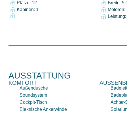
Plätze: 12
Breite: 5
Kabinen: 1
Motoren: 
Leistung
AUSSTATTUNG
KOMFORT
AUSSENB
Außendusche
Badelei
Soundsystem
Badepla
Cockpit-Tisch
Achter
Elektrische Ankerwinde
Solariu