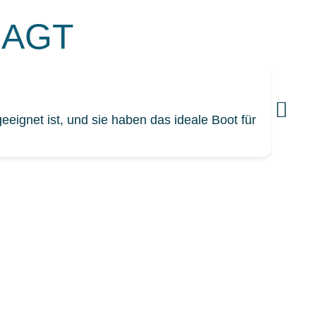
SAGT
eeignet ist, und sie haben das ideale Boot für
Viele
Essen