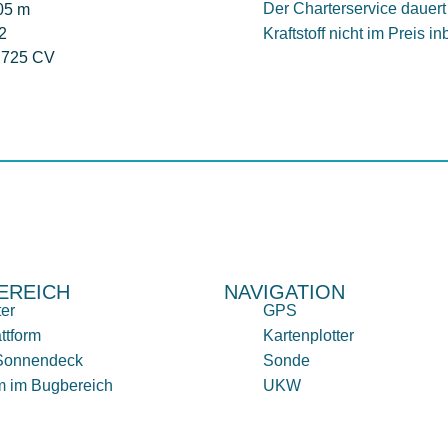
Der Charterservice dauert 
.05 m
2
Kraftstoff nicht im Preis in
: 725 CV
EREICH
NAVIGATION
ter
GPS
ttform
Kartenplotter
-Sonnendeck
Sonde
m im Bugbereich
UKW