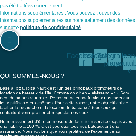
pas été traitées correctement.
Informations supplémentaires : Vous pouvez trouver des
informations supplémentaires sur notre traitement des données
sur notre
politique de confidentialité
.
Facebook-
Instagram
Telegram-
Icon
f
plane
youtu
v
QUI SOMMES-NOUS ?
Basé à Ibiza, Ibiza Nautik est l’un des principaux promoteurs de
location de bateaux de l’île. Comme on dit en « eivissenc » : « Som
gent de sa nostra terra ». Personne ne connaît mieux nos mers que
les « pitiüsos » eux-mêmes. Pour cette raison, notre objectif est de
faciliter la recherche et la location de bateaux à tous ceux qui
souhaitent venir profiter et respecter nos eaux.
Notre mission est d’être en mesure de fournir un service exquis avec
une fiabilité à 100 %. C’est pourquoi tous nos bateaux ont une
assurance. Nous voulons que vous profitiez de l’expérience au