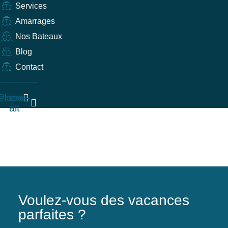
Services
Amarrages
Nos Bateaux
Blog
Contact
elope
Phone-
alt
Voulez-vous des vacances
parfaites ?