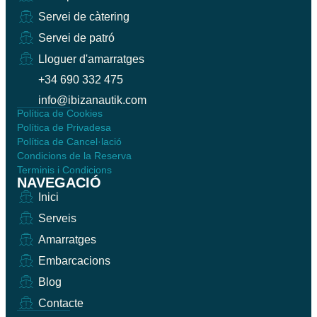
Servei de càtering
Servei de patró
Lloguer d'amarratges
+34 690 332 475
info@ibizanautik.com
Política de Cookies
Política de Privadesa
Política de Cancel·lació
Condicions de la Reserva
Terminis i Condicions
NAVEGACIÓ
Inici
Serveis
Amarratges
Embarcacions
Blog
Contacte