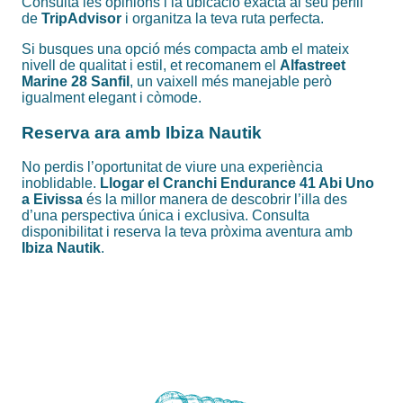
Consulta les opinions i la ubicació exacta al seu perfil
de
TripAdvisor
i organitza la teva ruta perfecta.
Si busques una opció més compacta amb el mateix
nivell de qualitat i estil, et recomanem el
Alfastreet
Marine 28 Sanfil
, un vaixell més manejable però
igualment elegant i còmode.
Reserva ara amb Ibiza Nautik
No perdis l’oportunitat de viure una experiència
inoblidable.
Llogar el Cranchi Endurance 41 Abi Uno
a Eivissa
és la millor manera de descobrir l’illa des
d’una perspectiva única i exclusiva. Consulta
disponibilitat i reserva la teva pròxima aventura amb
Ibiza Nautik
.