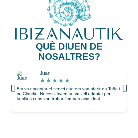
QUÈ DIUEN DE
NOSALTRES?
Juan
★
★
★
★
★
Em va encantar el servei que em van oferir en Toño i
Gr
na Clàudia. Necessitàvem un vaixell adaptat per
Ei
famílies i ens van trobar l’embarcació ideal.
PD