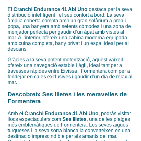
El
Cranchi Endurance 41 Abi Uno
destaca per la seva
distribució intel·ligent i el seu confort a bord. La seva
àmplia coberta compta amb un gran solàrium a proa i
popa, una banyera amb seients còmodes i una zona de
menjador perfecta per gaudir d’un àpat amb vistes al
mar. A l’interior, ofereix una cabina moderna equipada
amb cuina completa, bany privat i un espai ideal per al
descans.
Gràcies a la seva potent motorització, aquest vaixell
ofereix una navegació estable i àgil, ideal tant per a
travesses ràpides entre Eivissa i Formentera com per a
fondejar en cales exclusives i gaudir d’un dia de relax al
mar.
Descobreix Ses Illetes i les meravelles de
Formentera
Amb el
Cranchi Endurance 41 Abi Uno
, podràs visitar
llocs espectaculars com
Ses Illetes
, una de les platges
més emblemàtiques de Formentera. Les seves aigües
turqueses i la seva sorra blanca la converteixen en una
destinació imprescindible per als amants del mar.