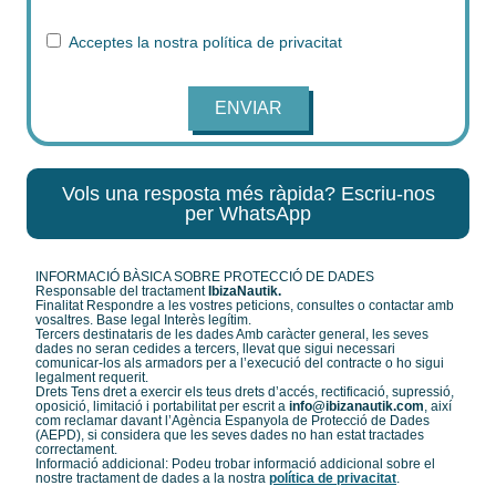
Acceptes la nostra
política de privacitat
ENVIAR
Vols una resposta més ràpida? Escriu-nos
per WhatsApp
INFORMACIÓ BÀSICA SOBRE PROTECCIÓ DE DADES
Responsable del tractament
IbizaNautik.
Finalitat Respondre a les vostres peticions, consultes o contactar amb
vosaltres. Base legal Interès legítim.
Tercers destinataris de les dades Amb caràcter general, les seves
dades no seran cedides a tercers, llevat que sigui necessari
comunicar-los als armadors per a l’execució del contracte o ho sigui
legalment requerit.
Drets Tens dret a exercir els teus drets d’accés, rectificació, supressió,
oposició, limitació i portabilitat per escrit a
info@ibizanautik.com
, així
com reclamar davant l’Agència Espanyola de Protecció de Dades
(AEPD), si considera que les seves dades no han estat tractades
correctament.
Informació addicional: Podeu trobar informació addicional sobre el
nostre tractament de dades a la nostra
política de privacitat
.