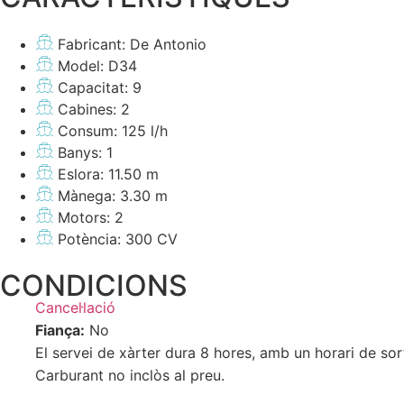
Fabricant: De Antonio
Model: D34
Capacitat: 9
Cabines: 2
Consum: 125 l/h
Banys: 1
Eslora: 11.50 m
Mànega: 3.30 m
Motors: 2
Potència: 300 CV
CONDICIONS
Cancel·lació
Fiança:
No
El servei de xàrter dura 8 hores, amb un horari de sort
Carburant no inclòs al preu.