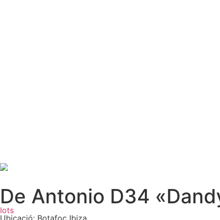
De Antonio D34 «Dand
Iots
Ubicació: Botafoc Ibiza