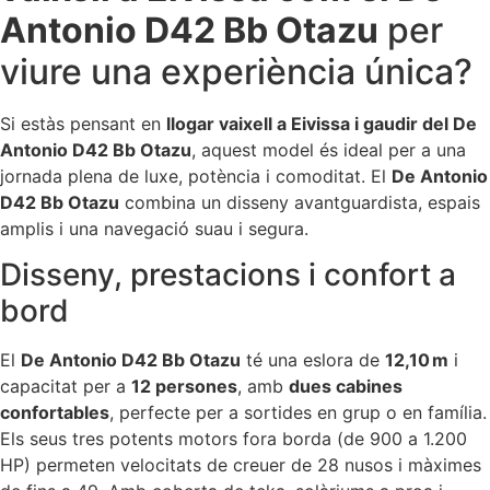
Antonio D42 Bb Otazu
per
viure una experiència única?
Si estàs pensant en
llogar vaixell a Eivissa i gaudir del De
Antonio D42 Bb Otazu
, aquest model és ideal per a una
jornada plena de luxe, potència i comoditat. El
De Antonio
D42 Bb Otazu
combina un disseny avantguardista, espais
amplis i una navegació suau i segura.
Disseny, prestacions i confort a
bord
El
De Antonio D42 Bb Otazu
té una eslora de
12,10 m
i
capacitat per a
12 persones
, amb
dues cabines
confortables
, perfecte per a sortides en grup o en família.
Els seus tres potents motors fora borda (de 900 a 1.200
HP) permeten velocitats de creuer de 28 nusos i màximes