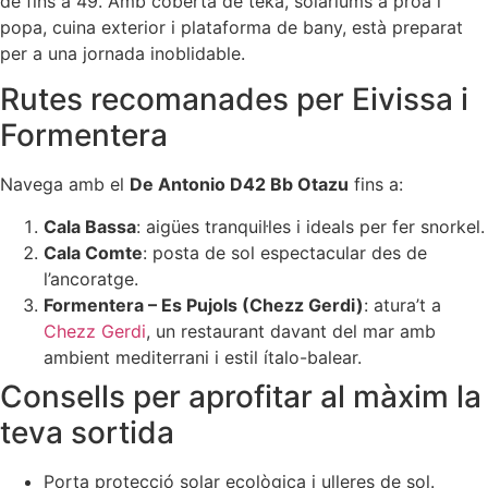
de fins a 49. Amb coberta de teka, solàriums a proa i
popa, cuina exterior i plataforma de bany, està preparat
per a una jornada inoblidable.
Rutes recomanades per Eivissa i
Formentera
Navega amb el
De Antonio D42 Bb Otazu
fins a:
Cala Bassa
: aigües tranquil·les i ideals per fer snorkel.
Cala Comte
: posta de sol espectacular des de
l’ancoratge.
Formentera – Es Pujols (Chezz Gerdi)
: atura’t a
Chezz Gerdi
, un restaurant davant del mar amb
ambient mediterrani i estil ítalo-balear.
Consells per aprofitar al màxim la
teva sortida
Porta protecció solar ecològica i ulleres de sol.