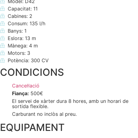
Model: D42
Capacitat: 11
Cabines: 2
Consum: 135 l/h
Banys: 1
Eslora: 13 m
Mànega: 4 m
Motors: 3
Potència: 300 CV
CONDICIONS
Cancel·lació
Fiança:
500€
El servei de xàrter dura 8 hores, amb un horari de
sortida flexible.
Carburant no inclòs al preu.
EQUIPAMENT