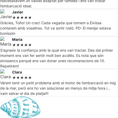
Necessitàvem un vaixell adaptat per famílies i ens van trobar
l’embarcació ideal.
Javier
★
★
★
★
★
Gràcies, Toño! Un crac! Cada vegada que tornem a Eivissa
contarem amb vosaltres. Tot va sortir rodó. PD: El menjar estava
boníssim
María
★
★
★
★
★
S’agraeix la confiança amb la qual ens van tractar. Des del primer
moment ens van fer sentir molt ben acollits. Es nota que són
eivissencs perquè ens van donar unes recomanacions de 10.
Repetirem!
Clara
★
★
★
★
★
Vàrem tenir un petit problema amb el motor de l’embarcació en mig
de la mar, però ens ho van solucionar en menys de mitja hora i…
vam salvar el dia de platja!!!