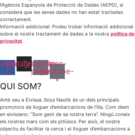
l’Agència Espanyola de Protecció de Dades (AEPD), si
considera que les seves dades no han estat tractades
correctament.
Informació addicional: Podeu trobar informació addicional
sobre el nostre tractament de dades a la nostra
política de
privacitat
.
cebook-
Instagram
Telegram-
Icon-
f
plane
youtube-
v
QUI SOM?
Amb seu a Eivissa, Ibiza Nautik és un dels principals
promotors de lloguer d’embarcacions de l’illa. Com diem
en eivissenc: “Som gent de sa nostra terra”. Ningú coneix
els nostres mars com els pitiüsos. Per això, el nostre
objectiu és facilitar la cerca i el lloguer d’embarcacions a