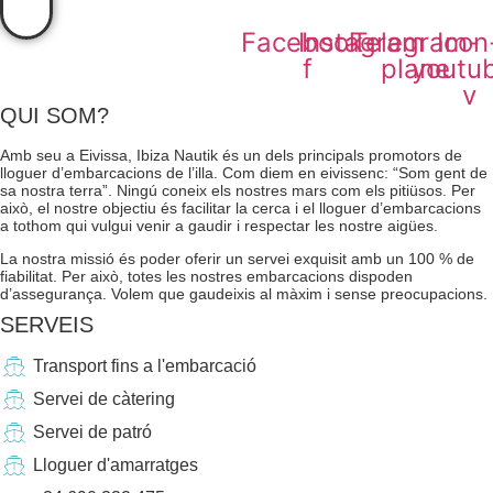
Facebook-
Instagram
Telegram-
Icon
f
plane
youtu
v
QUI SOM?
Amb seu a Eivissa, Ibiza Nautik és un dels principals promotors de
lloguer d’embarcacions de l’illa. Com diem en eivissenc: “Som gent de
sa nostra terra”. Ningú coneix els nostres mars com els pitiüsos. Per
això, el nostre objectiu és facilitar la cerca i el lloguer d’embarcacions
a tothom qui vulgui venir a gaudir i respectar les nostre aigües.
La nostra missió és poder oferir un servei exquisit amb un 100 % de
fiabilitat. Per això, totes les nostres embarcacions dispoden
d’assegurança. Volem que gaudeixis al màxim i sense preocupacions.
SERVEIS
Transport fins a l'embarcació
Servei de càtering
Servei de patró
Lloguer d'amarratges