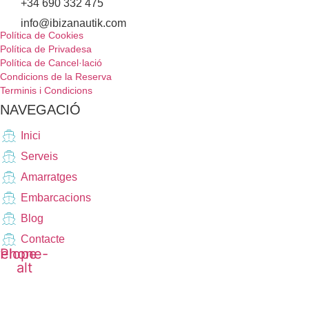
+34 690 332 475
info@ibizanautik.com
Política de Cookies
Política de Privadesa
Política de Cancel·lació
Condicions de la Reserva
Terminis i Condicions
NAVEGACIÓ
Inici
Serveis
Amarratges
Embarcacions
Blog
Contacte
elope
Phone-
alt