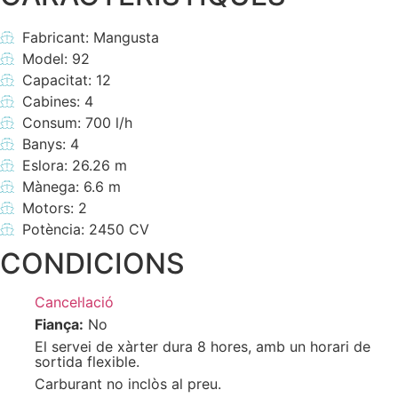
Fabricant: Mangusta
Model: 92
Capacitat: 12
Cabines: 4
Consum: 700 l/h
Banys: 4
Eslora: 26.26 m
Mànega: 6.6 m
Motors: 2
Potència: 2450 CV
CONDICIONS
Cancel·lació
Fiança:
No
El servei de xàrter dura 8 hores, amb un horari de
sortida flexible.
Carburant no inclòs al preu.