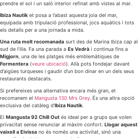
prendre el sol i un saló interior refinat amb vistes al mar.
Ibiza Nautik
et posa a l’abast aquesta joia del mar,
equipada amb tripulació professional, jocs aquàtics i tots
els detalls per a una jornada a mida.
Una ruta molt recomanada
surt des de Marina Ibiza cap al
sud de l’illa. Fa una parada a
Es Vedrà
i continua fins a
Migjorn
, una de les platges més emblemàtiques de
Formentera
(
veure ubicació
). Allà pots fondejar davant
d’aigües turqueses i gaudir d’un bon dinar en un dels seus
restaurants destacats.
Si prefereixes una alternativa encara més gran, et
recomanem el
Mangusta 130 Mrs Grey
. És una altra opció
exclusiva del catàleg d’
Ibiza Nautik
.
El
Mangusta 92 Chill Out
és ideal per a grups que volen
privacitat sense renunciar al màxim confort.
Llogar aquest
vaixell a Eivissa
no és només una activitat, sinó una