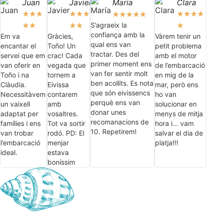
Juan
Javier
María
Clara
★
★
★
★
★
★
★
★
★
★
★
★
★
★
★
S’agraeix la
★
★
★
★
★
confiança amb la
Em va
Gràcies,
Vàrem tenir un
qual ens van
encantar el
Toño! Un
petit problema
tractar. Des del
servei que em
crac! Cada
amb el motor
primer moment ens
van oferir en
vegada que
de l’embarcació
van fer sentir molt
Toño i na
tornem a
en mig de la
ben acollits. Es nota
Clàudia.
Eivissa
mar, però ens
que són eivissencs
Necessitàvem
contarem
ho van
perquè ens van
un vaixell
amb
solucionar en
donar unes
adaptat per
vosaltres.
menys de mitja
recomanacions de
famílies i ens
Tot va sortir
hora i… vam
10. Repetirem!
van trobar
rodó. PD: El
salvar el dia de
l’embarcació
menjar
platja!!!
ideal.
estava
boníssim