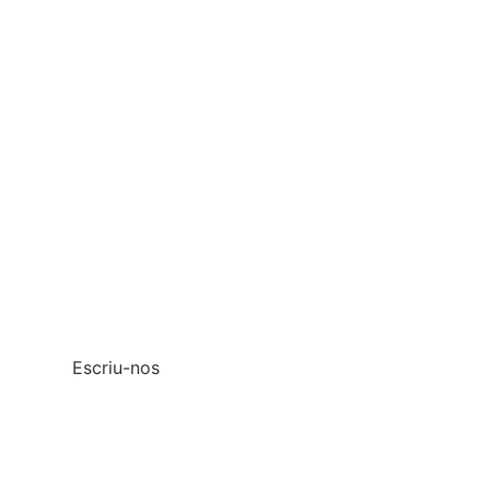
Vols unes vacances
perfectes?
Truca'ns al
+34 690 332 475
Si vols una resposta més ràpida també pots
escriure’ns per WhatsApp
Escriu-nos