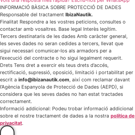
Vols una resposta més ràpida? Escriu-nos per WhatsApp
INFORMACIÓ BÀSICA SOBRE PROTECCIÓ DE DADES
Responsable del tractament
IbizaNautik.
Finalitat Respondre a les vostres peticions, consultes o
contactar amb vosaltres. Base legal Interès legítim.
Tercers destinataris de les dades Amb caràcter general,
les seves dades no seran cedides a tercers, llevat que
sigui necessari comunicar-los als armadors per a
l’execució del contracte o ho sigui legalment requerit.
Drets Tens dret a exercir els teus drets d’accés,
rectificació, supressió, oposició, limitació i portabilitat per
escrit a
info@ibizanautik.com
, així com reclamar davant
l’Agència Espanyola de Protecció de Dades (AEPD), si
considera que les seves dades no han estat tractades
correctament.
Informació addicional: Podeu trobar informació addicional
sobre el nostre tractament de dades a la nostra
política de
privacitat
.