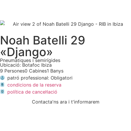
Noah Batelli 29
«Django»
Pneumàtiques i semirígides
Ubicació: Botafoc Ibiza
9 Persones
0 Cabines
1 Banys
patró professional: Obligatori
condicions de la reserva
política de cancel·lació
Contacta'ns ara i t'informarem
ESCRIU-NOS