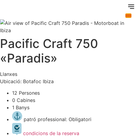
Vés
al
contingut
Pacific Craft 750
«Paradis»
Llanxes
Ubicació: Botafoc Ibiza
12 Persones
0 Cabines
1 Banys
patró professional: Obligatori
condicions de la reserva