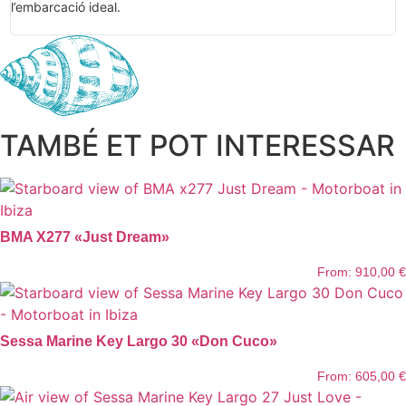
l’embarcació ideal.
b
TAMBÉ ET POT INTERESSAR
BMA X277 «Just Dream»
From:
910,00
€
Sessa Marine Key Largo 30 «Don Cuco»
From:
605,00
€