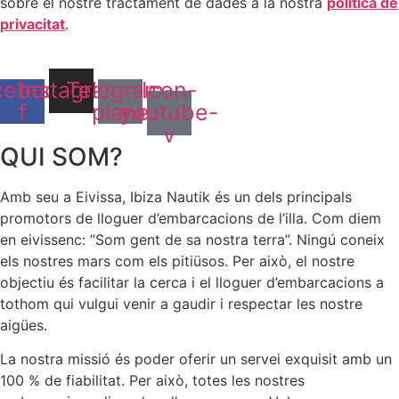
sobre el nostre tractament de dades a la nostra
política de
privacitat
.
cebook-
Instagram
Telegram-
Icon-
f
plane
youtube-
v
QUI SOM?
Amb seu a Eivissa, Ibiza Nautik és un dels principals
promotors de lloguer d’embarcacions de l’illa. Com diem
en eivissenc: “Som gent de sa nostra terra”. Ningú coneix
els nostres mars com els pitiüsos. Per això, el nostre
objectiu és facilitar la cerca i el lloguer d’embarcacions a
tothom qui vulgui venir a gaudir i respectar les nostre
aigües.
La nostra missió és poder oferir un servei exquisit amb un
100 % de fiabilitat. Per això, totes les nostres