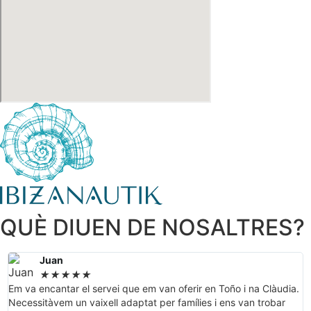
QUÈ DIUEN DE NOSALTRES?
Juan
★
★
★
★
★
Em va encantar el servei que em van oferir en Toño i na Clàudia.
G
Necessitàvem un vaixell adaptat per famílies i ens van trobar
c