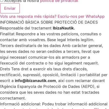
Acceptes la nostra
política de privacitat
Enviar
Vols una resposta més ràpida? Escriu-nos per WhatsApp
INFORMACIÓ BÀSICA SOBRE PROTECCIÓ DE DADES
Responsable del tractament
IbizaNautik.
Finalitat Respondre a les vostres peticions, consultes o
contactar amb vosaltres. Base legal Interès legítim.
Tercers destinataris de les dades Amb caràcter general,
les seves dades no seran cedides a tercers, llevat que
sigui necessari comunicar-los als armadors per a
l’execució del contracte o ho sigui legalment requerit.
Drets Tens dret a exercir els teus drets d’accés,
rectificació, supressió, oposició, limitació i portabilitat per
escrit a
info@ibizanautik.com
, així com reclamar davant
l’Agència Espanyola de Protecció de Dades (AEPD), si
considera que les seves dades no han estat tractades
correctament.
Informació addicional: Podeu trobar informació addicional