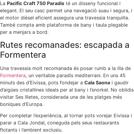
La
Pacific Craft 750 Paradis
té un disseny funcional i
elegant. El seu casc permet una navegació suau i segura, i
el motor dièsel eficient assegura una travessia tranquil·la.
També compta amb plataforma de bany i taula plegable
per a menjars a bord.
Rutes recomanades: escapada a
Formentera
Una travessia molt recomanada és posar rumb a la illa de
Formentera
, un veritable paradís mediterrani. En uns 45
minuts des d’Eivissa, pots fondejar a
Cala Saona
i gaudir
d’aigües cristal·lines ideals per al bany i l’snorkel. No oblidis
visitar Ses Illetes, considerada una de les platges més
boniques d’Europa.
Per completar l’experiència, al tornar pots vorejar Eivissa i
parar a Cala Jondal, coneguda pels seus restaurants
flotants i l’ambient exclusiu.