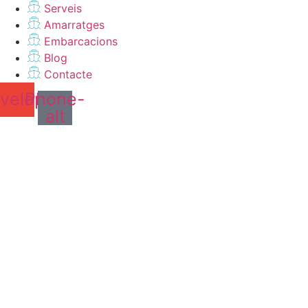
Serveis
Amarratges
Embarcacions
Blog
Contacte
velope
Phone-
alt
Vols unes vacances
perfectes?
Truca'ns al