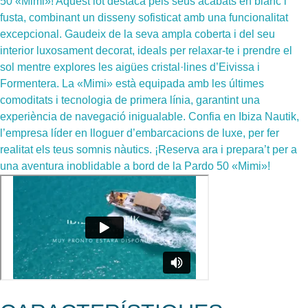
50 «Mimi»! Aquest iot destaca pels seus acabats en blanc i
fusta, combinant un disseny sofisticat amb una funcionalitat
excepcional. Gaudeix de la seva ampla coberta i del seu
interior luxosament decorat, ideals per relaxar-te i prendre el
sol mentre explores les aigües cristal·lines d’Eivissa i
Formentera. La «Mimi» està equipada amb les últimes
comoditats i tecnologia de primera línia, garantint una
experiència de navegació inigualable. Confia en Ibiza Nautik,
l’empresa líder en lloguer d’embarcacions de luxe, per fer
realitat els teus somnis nàutics. ¡Reserva ara i prepara’t per a
una aventura inoblidable a bord de la Pardo 50 «Mimi»!