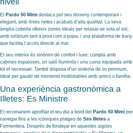
nivell
El
Pardo 50 Mimi
destaca pel seu disseny contemporani i
elegant, amb línies netes i acabats d’alta qualitat. La seva
àmplia coberta ofereix zones ideals per relaxar-se sota el sol,
amb solàrium tant a proa com a popa, i una plataforma de bany
que facilita l’accés directe al mar.
El seu interior és sinònim de confort i luxe: compta amb
cabines espaioses, un saló lluminós i una cuina equipada amb
tot el necessari. També disposa d’un sistema de so premium,
ideal per gaudir de moments inoblidables amb amics o família.
Una experiència gastronòmica a
Illetes: Es Ministre
Et recomanem aprofitar el teu dia a bord del
Pardo 50 Mimi
per
navegar fins a les icòniques platges de
Ses Illetes
a
Formentera. Després de fondejar en aquestes aigües