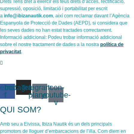
Drets Tens dret a exercir els teus drets d’accés, rectificació,
supressió, oposició, limitació i portabilitat per escrit
a
info@ibizanautik.com
, així com reclamar davant l’Agència
Espanyola de Protecció de Dades (AEPD), si considera que
les seves dades no han estat tractades correctament.
Informació addicional: Podeu trobar informació addicional
sobre el nostre tractament de dades a la nostra
política de
privacitat
.
ebook-
Instagram
Telegram-
Icon-
f
plane
youtube-
v
QUI SOM?
Amb seu a Eivissa, Ibiza Nautik és un dels principals
promotors de lloguer d’embarcacions de l’illa. Com diem en