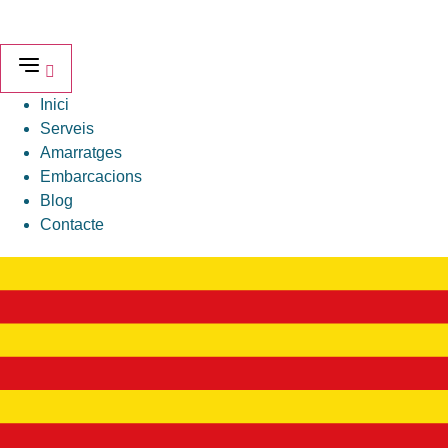
Vés
al
contingut
Inici
Serveis
Amarratges
Embarcacions
Blog
Contacte