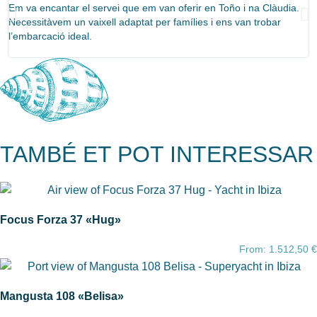
Em va encantar el servei que em van oferir en Toño i na Clàudia.
G
Necessitàvem un vaixell adaptat per famílies i ens van trobar
c
l’embarcació ideal.
b
TAMBÉ ET POT INTERESSAR
Focus Forza 37 «Hug»
From:
1.512,50
€
Mangusta 108 «Belisa»