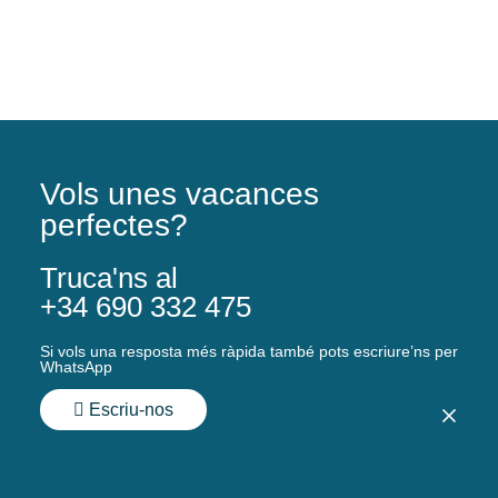
Vols unes vacances
perfectes?
Truca'ns al
+34 690 332 475
Si vols una resposta més ràpida també pots escriure’ns per
WhatsApp
Escriu-nos