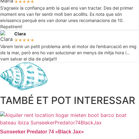
★
★
★
★
★
S’agraeix la confiança amb la qual ens van tractar. Des del primer
moment ens van fer sentir molt ben acollits. Es nota que són
eivissencs perquè ens van donar unes recomanacions de 10.
Repetirem!
Clara
★
★
★
★
★
Vàrem tenir un petit problema amb el motor de l’embarcació en mig
de la mar, però ens ho van solucionar en menys de mitja hora i…
vam salvar el dia de platja!!!
TAMBÉ ET POT INTERESSAR
Sunseeker Predator 74 «Black Jax»