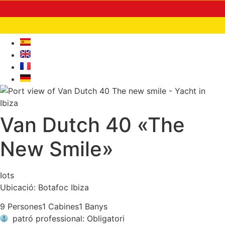
Van Dutch 40 «The
New Smile»
Iots
Ubicació: Botafoc Ibiza
9 Persones
1 Cabines
1 Banys
patró professional: Obligatori