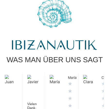
WAS MAN ÜBER UNS SAGT
Juan
Javier
María
Clar
★
★
★
★
★
★
★
★
★
★
★
★
★
★
Vielen
★
★
★
Dank,