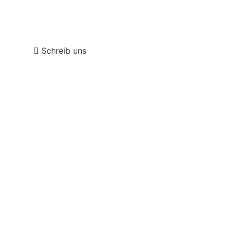
Wenn Sie eine schnellere Antwort wünschen,
können Sie uns auch über WhatsApp schreiben
Schreib uns