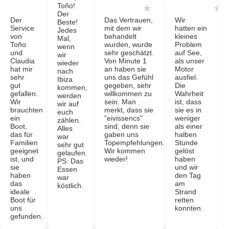
Toño!
★
★
★
Der
Der
Das Vertrauen,
Wir
Beste!
Service
mit dem wir
hatten ein
Jedes
von
behandelt
kleines
Mal,
Toño
wurden, wurde
Problem
wenn
und
sehr geschätzt.
auf See,
wir
Claudia
Von Minute 1
als unser
wieder
hat mir
an haben sie
Motor
nach
sehr
uns das Gefühl
ausfiel.
Ibiza
gut
gegeben, sehr
Die
kommen,
gefallen.
willkommen zu
Wahrheit
werden
Wir
sein. Man
ist, dass
wir auf
brauchten
merkt, dass sie
sie es in
euch
ein
"eivissencs"
weniger
zählen.
Boot,
sind, denn sie
als einer
Alles
das für
gaben uns
halben
war
Familien
Topempfehlungen.
Stunde
sehr gut
geeignet
Wir kommen
gelöst
gelaufen.
ist, und
wieder!
haben
PS: Das
sie
und wir
Essen
haben
den Tag
war
das
am
köstlich.
ideale
Strand
Boot für
retten
uns
konnten.
gefunden.