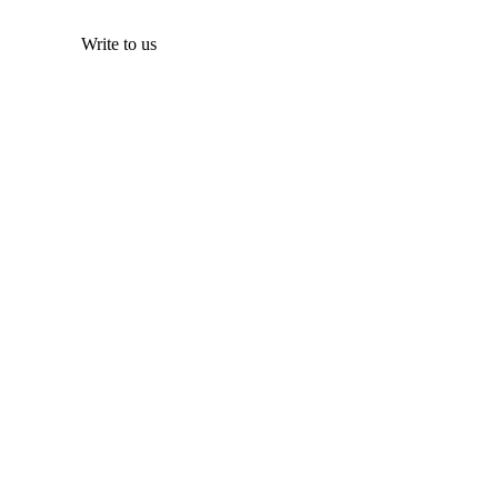
Write to us
¿Quieres unas vacaciones
perfectas?
Llámanos al
+34 690 332 475