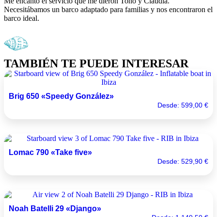
Me encantó el servicio que me dieron Toño y Claudia.
¡
Necesitábamos un barco adaptado para familias y nos encontraron el
c
barco ideal.
e
TAMBIÉN TE PUEDE INTERESAR
Brig 650 «Speedy González»
Desde:
599,00
€
Lomac 790 «Take five»
Desde:
529,90
€
Noah Batelli 29 «Django»