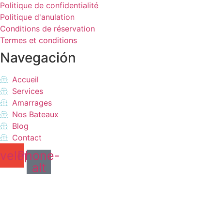
Politique de confidentialité
Politique d'anulation
Conditions de réservation
Termes et conditions
Navegación
Accueil
Services
Amarrages
Nos Bateaux
Blog
Contact
velope
Phone-
alt