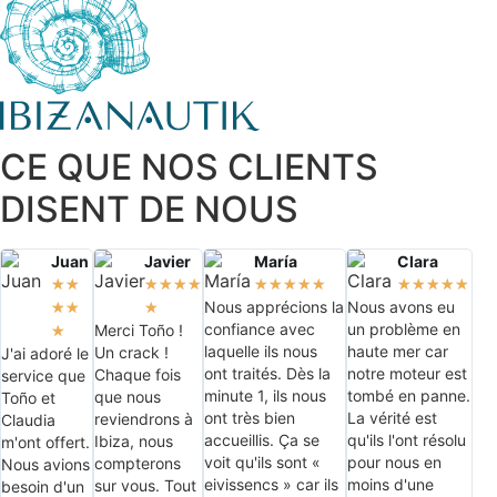
CE QUE NOS CLIENTS
DISENT DE NOUS
Juan
Javier
María
Clara
★
★
★
★
★
★
★
★
★
★
★
★
★
★
★
★
Nous apprécions la
Nous avons eu
★
★
★
confiance avec
un problème en
Merci Toño !
★
laquelle ils nous
haute mer car
Un crack !
J'ai adoré le
ont traités. Dès la
notre moteur est
Chaque fois
service que
minute 1, ils nous
tombé en panne.
que nous
Toño et
ont très bien
La vérité est
reviendrons à
Claudia
accueillis. Ça se
qu'ils l'ont résolu
Ibiza, nous
m'ont offert.
voit qu'ils sont «
pour nous en
compterons
Nous avions
eivissencs » car ils
moins d'une
sur vous. Tout
besoin d'un