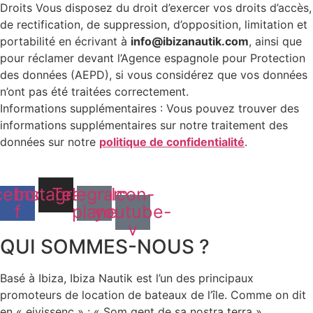
Droits Vous disposez du droit d’exercer vos droits d’accès,
de rectification, de suppression, d’opposition, limitation et
portabilité en écrivant à
info@ibizanautik.com
, ainsi que
pour réclamer devant l’Agence espagnole pour Protection
des données (AEPD), si vous considérez que vos données
n’ont pas été traitées correctement.
Informations supplémentaires : Vous pouvez trouver des
informations supplémentaires sur notre traitement des
données sur notre
politique de confidentialité
.
cebook-
Instagram
Telegram-
Icon-
f
plane
youtube-
v
QUI SOMMES-NOUS ?
Basé à Ibiza, Ibiza Nautik est l’un des principaux
promoteurs de location de bateaux de l’île. Comme on dit
en « eivissenc » : « Som gent de sa nostra terra ».