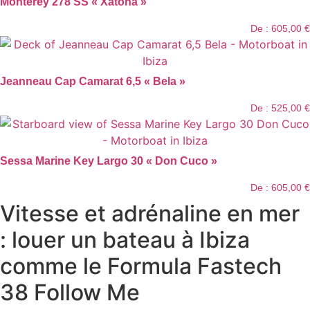
Monterey 278 SS « Xatona »
De :
605,00
€
Jeanneau Cap Camarat 6,5 « Bela »
De :
525,00
€
Sessa Marine Key Largo 30 « Don Cuco »
De :
605,00
€
Vitesse et adrénaline en mer
: louer un bateau à Ibiza
comme le Formula Fastech
38 Follow Me