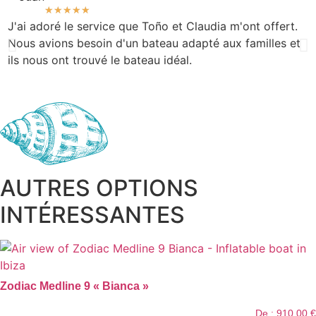
★
★
★
★
★
J'ai adoré le service que Toño et Claudia m'ont offert.
M
Nous avions besoin d'un bateau adapté aux familles et
r
ils nous ont trouvé le bateau idéal.
m
é
AUTRES OPTIONS
INTÉRESSANTES
Zodiac Medline 9 « Bianca »
De :
910,00
€