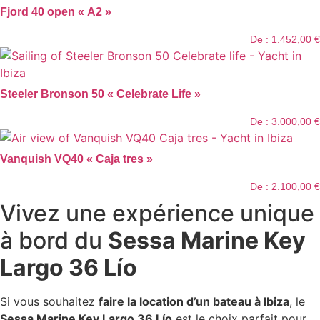
Fjord 40 open « A2 »
De :
1.452,00
€
Steeler Bronson 50 « Celebrate Life »
De :
3.000,00
€
Vanquish VQ40 « Caja tres »
De :
2.100,00
€
Vivez une expérience unique
à bord du
Sessa Marine Key
Largo 36 Lío
Si vous souhaitez
faire la location d’un bateau à Ibiza
, le
Sessa Marine Key Largo 36 Lío
est le choix parfait pour