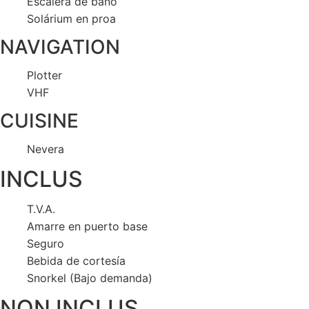
Escalera de baño
Solárium en proa
NAVIGATION
Plotter
VHF
CUISINE
Nevera
INCLUS
T.V.A.
Amarre en puerto base
Seguro
Bebida de cortesía
Snorkel (Bajo demanda)
NON INCLUS