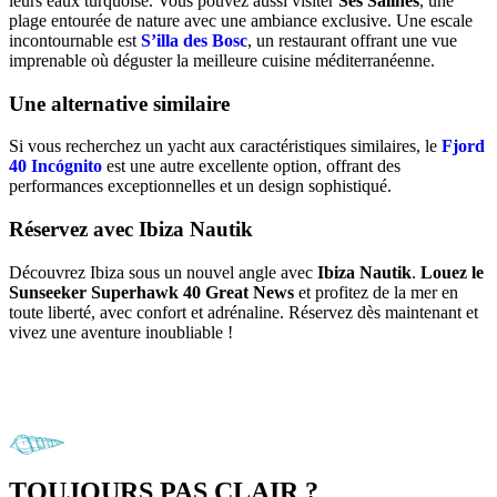
leurs eaux turquoise. Vous pouvez aussi visiter
Ses Salines
, une
plage entourée de nature avec une ambiance exclusive. Une escale
incontournable est
S’illa des Bosc
, un restaurant offrant une vue
imprenable où déguster la meilleure cuisine méditerranéenne.
Une alternative similaire
Si vous recherchez un yacht aux caractéristiques similaires, le
Fjord
40 Incógnito
est une autre excellente option, offrant des
performances exceptionnelles et un design sophistiqué.
Réservez avec Ibiza Nautik
Découvrez Ibiza sous un nouvel angle avec
Ibiza Nautik
.
Louez le
Sunseeker Superhawk 40 Great News
et profitez de la mer en
toute liberté, avec confort et adrénaline. Réservez dès maintenant et
vivez une aventure inoubliable !
TOUJOURS PAS CLAIR ?