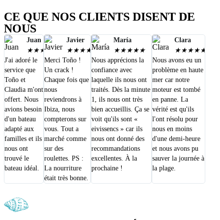
CE QUE NOS CLIENTS DISENT DE
NOUS
Juan
Javier
María
Clara
★
★
★
★
★
★
★
★
★
★
★
★
★
★
★
★
★
★
★
★
J'ai adoré le
Merci Toño !
Nous apprécions la
Nous avons eu un
service que
Un crack !
confiance avec
problème en haute
Toño et
Chaque fois que
laquelle ils nous ont
mer car notre
Claudia m'ont
nous
traités. Dès la minute
moteur est tombé
offert. Nous
reviendrons à
1, ils nous ont très
en panne. La
avions besoin
Ibiza, nous
bien accueillis. Ça se
vérité est qu'ils
d'un bateau
compterons sur
voit qu'ils sont «
l'ont résolu pour
adapté aux
vous. Tout a
eivissencs » car ils
nous en moins
familles et ils
marché comme
nous ont donné des
d'une demi-heure
nous ont
sur des
recommandations
et nous avons pu
trouvé le
roulettes. PS :
excellentes. À la
sauver la journée à
bateau idéal.
La nourriture
prochaine !
la plage.
était très bonne.