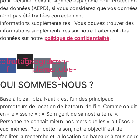
pour réclamer devant l’Agence espagnole pour Protection
des données (AEPD), si vous considérez que vos données
n’ont pas été traitées correctement.
Informations supplémentaires : Vous pouvez trouver des
informations supplémentaires sur notre traitement des
données sur notre
politique de confidentialité
.
cebook-
Instagram
Telegram-
Icon-
f
plane
youtube-
v
QUI SOMMES-NOUS ?
Basé à Ibiza, Ibiza Nautik est l’un des principaux
promoteurs de location de bateaux de l’île. Comme on dit
en « eivissenc » : « Som gent de sa nostra terra ».
Personne ne connaît mieux nos mers que les « pitiüsos »
eux-mêmes. Pour cette raison, notre objectif est de
faciliter la recherche et la location de bateaux à tous ceux