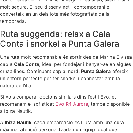
molt segura. El seu disseny net i contemporani el
converteix en un dels iots més fotografiats de la
temporada.
Ruta suggerida: relax a Cala
Conta i snorkel a Punta Galera
Una ruta molt recomanable és sortir des de Marina Eivissa
cap a
Cala Conta
, ideal per fondejar i banyar-se en aigües
cristal·lines. Continuant cap al nord,
Punta Galera
ofereix
un entorn perfecte per fer snorkel i connectar amb la
natura de l’illa.
Si vols comparar opcions similars dins l’estil Evo, et
recomanem el sofisticat
Evo R4 Aurora
, també disponible
a Ibiza Nautik.
A
Ibiza Nautik
, cada embarcació es lliura amb una cura
màxima, atenció personalitzada i un equip local que