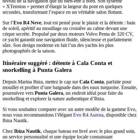
niveau de la navigation que du bien-être à bord. Son système
« XTension » permet d’élargir la largeur du pont en quelques
secondes, transformant l’espace en un véritable salon flottant.
Sur l’
Evo R4 Neve
, tout est pensé pour le plaisir et la détente : bain
de soleil, apéritif au mouillage ou croisière au calme devant une
crique secrète. Propulsé par deux moteurs Volvo Penta de 320 CV,
ce yacht garantit une navigation fluide, silencieuse et parfaitement
sûre. Son design moderne en fait l’un des yachts les plus
photographiés de la saison.
Itinéraire suggéré : détente à Cala Conta et
snorkelling à Punta Galera
Depuis Marina Ibiza, mettez le cap sur
Cala Conta
, parfaite pour
mouiller et profiter d’une baignade dans des eaux turquoise. Ensuite,
poursuivez vers
Punta Galera
, un endroit idéal pour faire du
snorkelling et explorer la nature authentique d’Ibiza.
Si vous souhaitez comparer avec un autre modèle de la gamme Evo,
nous vous recommandons l’élégant
Evo R4 Aurora
, disponible chez
Ibiza Nautik.
Chez
Ibiza Nautik
, chaque bateau est livré avec le plus grand soin,
un service personnalisé et une équipe locale connaissant