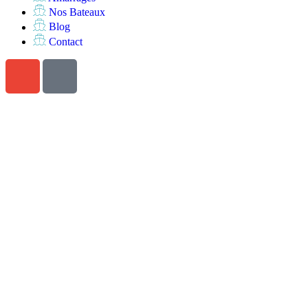
Nos Bateaux
Blog
Contact
Voulez-vous des vacances
parfaites ?
Appelez-nous au
+34 690 332 475