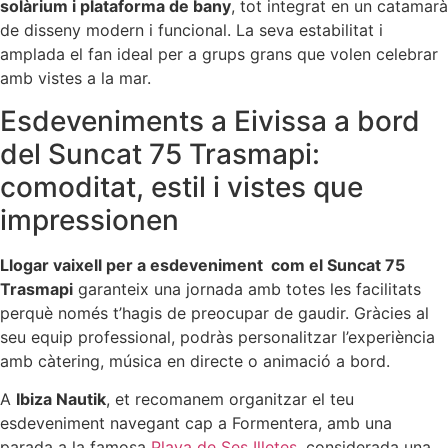
solàrium i plataforma de bany
, tot integrat en un catamarà
de disseny modern i funcional. La seva estabilitat i
amplada el fan ideal per a grups grans que volen celebrar
amb vistes a la mar.
Esdeveniments a Eivissa a bord
del Suncat 75 Trasmapi:
comoditat, estil i vistes que
impressionen
Llogar vaixell per a esdeveniment com el Suncat 75
Trasmapi
garanteix una jornada amb totes les facilitats
perquè només t’hagis de preocupar de gaudir. Gràcies al
seu equip professional, podràs personalitzar l’experiència
amb càtering, música en directe o animació a bord.
A
Ibiza Nautik
, et recomanem organitzar el teu
esdeveniment navegant cap a Formentera, amb una
parada a la famosa
Playa de Ses Illetes
, considerada una