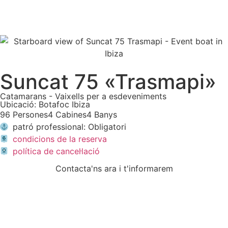
Suncat 75 «Trasmapi»
Catamarans
-
Vaixells per a esdeveniments
Ubicació: Botafoc Ibiza
96 Persones
4 Cabines
4 Banys
patró professional: Obligatori
condicions de la reserva
política de cancel·lació
Contacta'ns ara i t'informarem
ESCRIU-NOS