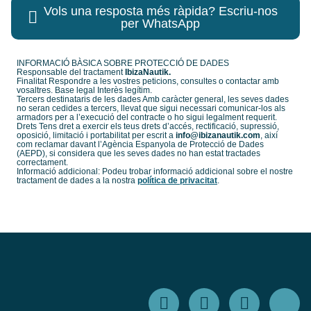
Vols una resposta més ràpida? Escriu-nos
per WhatsApp
INFORMACIÓ BÀSICA SOBRE PROTECCIÓ DE DADES
Responsable del tractament
IbizaNautik.
Finalitat Respondre a les vostres peticions, consultes o contactar amb
vosaltres. Base legal Interès legítim.
Tercers destinataris de les dades Amb caràcter general, les seves dades
no seran cedides a tercers, llevat que sigui necessari comunicar-los als
armadors per a l’execució del contracte o ho sigui legalment requerit.
Drets Tens dret a exercir els teus drets d’accés, rectificació, supressió,
oposició, limitació i portabilitat per escrit a
info@ibizanautik.com
, així
com reclamar davant l’Agència Espanyola de Protecció de Dades
(AEPD), si considera que les seves dades no han estat tractades
correctament.
Informació addicional: Podeu trobar informació addicional sobre el nostre
tractament de dades a la nostra
política de privacitat
.