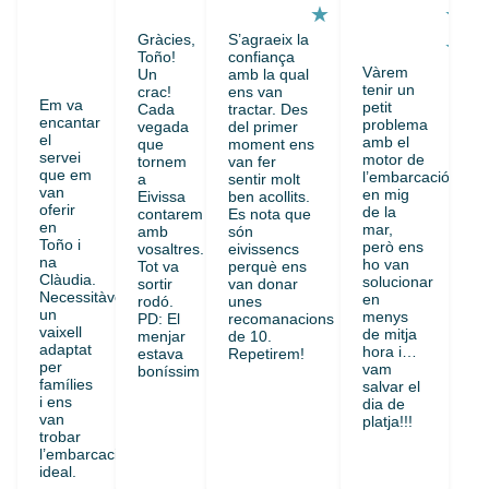
★
★
★
★
Gràcies,
S’agraeix la
★
★
★
Toño!
confiança
Vàrem
Un
amb la qual
★
tenir un
crac!
ens van
Em va
petit
Cada
tractar. Des
encantar
problema
vegada
del primer
el
amb el
que
moment ens
servei
motor de
tornem
van fer
que em
l’embarcació
a
sentir molt
van
en mig
Eivissa
ben acollits.
oferir
de la
contarem
Es nota que
en
mar,
amb
són
Toño i
però ens
vosaltres.
eivissencs
na
ho van
Tot va
perquè ens
Clàudia.
solucionar
sortir
van donar
Necessitàvem
en
rodó.
unes
un
menys
PD: El
recomanacions
vaixell
de mitja
menjar
de 10.
adaptat
hora i…
estava
Repetirem!
per
vam
boníssim
famílies
salvar el
i ens
dia de
van
platja!!!
trobar
l’embarcació
ideal.