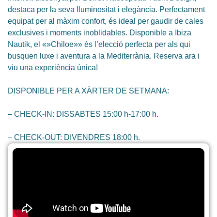
destaca per la seva lluminositat i elegància. Perfectament
equipat per al màxim confort, és ideal per gaudir de cales
exclusives i moments inoblidables. Disponible a Ibiza
Nautik, el «»Chiloe»» és l’elecció perfecta per als qui
busquen luxe i aventura a la Mediterrània. Reserva ara i
viu una experiència única!
DISPONIBLE PER A XÀRTER DE SETMANA:
– CHECK-IN: DISSABTES 15:00 h-17:00 h.
– CHECK-OUT: DIVENDRES 18:00 h.