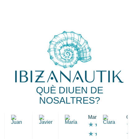
QUÈ DIUEN DE
NOSALTRES?
Juan
Javier
María
Clara
★
★
★
★
★
★
★
★
★
★
★
★