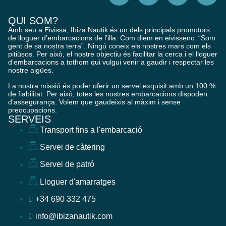
QUI SOM?
Amb seu a Eivissa, Ibiza Nautik és un dels principals promotors
de lloguer d’embarcacions de l’illa. Com diem en eivissenc: “Som
gent de sa nostra terra”. Ningú coneix els nostres mars com els
pitiüsos. Per això, el nostre objectiu és facilitar la cerca i el lloguer
d’embarcacions a tothom qui vulgui venir a gaudir i respectar les
nostre aigües.
La nostra missió és poder oferir un servei exquisit amb un 100 %
de fiabilitat. Per això, totes les nostres embarcacions dispoden
d’assegurança. Volem que gaudeixis al màxim i sense
preocupacions.
SERVEIS
Transport fins a l'embarcació
Servei de càtering
Servei de patró
Lloguer d'amarratges
+34 690 332 475
info@ibizanautik.com