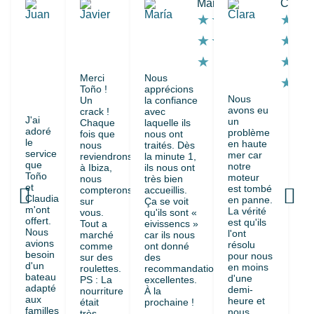
Juan
Javier
María
Clara
★
★
★
★
★
★
★
★
★
★
★
★
★
★
★
★
Merci
Nous
★
★
★
Toño !
apprécions
Nous
Un
la confiance
★
avons eu
crack !
avec
J'ai
un
Chaque
laquelle ils
adoré
problème
fois que
nous ont
le
en haute
nous
traités. Dès
service
mer car
reviendrons
la minute 1,
que
notre
à Ibiza,
ils nous ont
Toño
moteur
nous
très bien
et
est tombé
compterons
accueillis.
Claudia
en panne.
sur
Ça se voit
m'ont
La vérité
vous.
qu'ils sont «
offert.
est qu'ils
Tout a
eivissencs »
Nous
l'ont
marché
car ils nous
avions
résolu
comme
ont donné
besoin
pour nous
sur des
des
d'un
en moins
roulettes.
recommandations
bateau
d'une
PS : La
excellentes.
adapté
demi-
nourriture
À la
aux
heure et
était
prochaine !
familles
nous
très