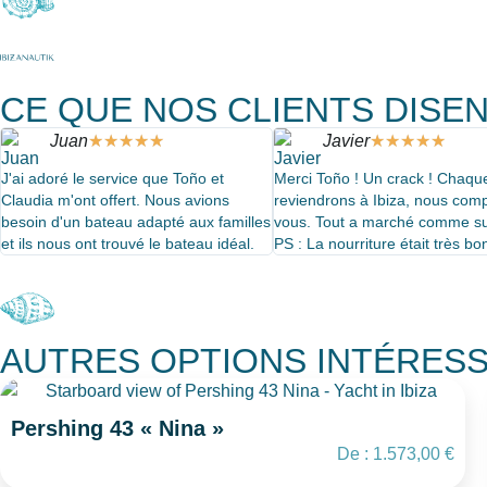
CE QUE NOS CLIENTS DISE
Juan
★
★
★
★
★
Javier
★
★
★
★
★
J'ai adoré le service que Toño et
Merci Toño ! Un crack ! Chaqu
Claudia m'ont offert. Nous avions
reviendrons à Ibiza, nous com
besoin d'un bateau adapté aux familles
vous. Tout a marché comme sur
et ils nous ont trouvé le bateau idéal.
PS : La nourriture était très bo
AUTRES OPTIONS INTÉRES
Pershing 43 « Nina »
De :
1.573,00
€