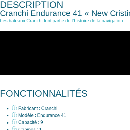
DESCRIPTION
Cranchi Endurance 41 « New Cristi
Les bateaux Cranchi font partie de l’histoire de la navigation ….
FONCTIONNALITÉS
Fabricant : Cranchi
Modèle : Endurance 41
Capacité : 9
Cabines : 1