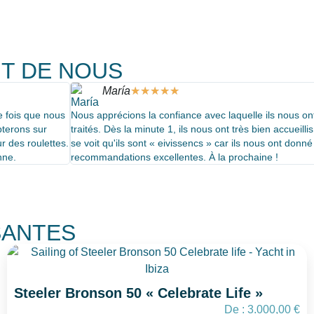
NT DE NOUS
María
★
★
★
★
★
e fois que nous
Nous apprécions la confiance avec laquelle ils nous on
pterons sur
traités. Dès la minute 1, ils nous ont très bien accueilli
 des roulettes.
se voit qu'ils sont « eivissencs » car ils nous ont donn
nne.
recommandations excellentes. À la prochaine !
SANTES
Steeler Bronson 50 « Celebrate Life »
De :
3.000,00
€