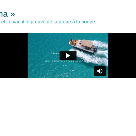
na »
 et ce yacht le prouve de la proue à la poupe.