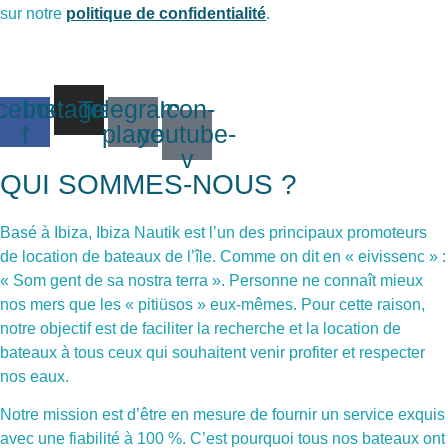
sur notre
politique de confidentialité
.
cebook-
Instagram
Telegram-
Icon-
f
plane
youtube-
v
QUI SOMMES-NOUS ?
Basé à Ibiza, Ibiza Nautik est l’un des principaux promoteurs
de location de bateaux de l’île. Comme on dit en « eivissenc » :
« Som gent de sa nostra terra ». Personne ne connaît mieux
nos mers que les « pitiüsos » eux-mêmes. Pour cette raison,
notre objectif est de faciliter la recherche et la location de
bateaux à tous ceux qui souhaitent venir profiter et respecter
nos eaux.
Notre mission est d’être en mesure de fournir un service exquis
avec une fiabilité à 100 %. C’est pourquoi tous nos bateaux ont