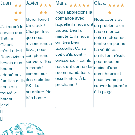
★
★
★
★
★
★
★
★
★
★
★
★
★
★
Nous apprécions la
★
★
★
★
★
confiance avec
Merci Toño !
Nous avons eu
★
laquelle ils nous ont
Un crack !
un problème en
J'ai adoré le
traités. Dès la
Chaque fois
haute mer car
service que
minute 1, ils nous
que nous
notre moteur est
Toño et
ont très bien
reviendrons à
tombé en panne.
Claudia
accueillis. Ça se
Ibiza, nous
La vérité est
m'ont offert.
voit qu'ils sont «
compterons
qu'ils l'ont résolu
Nous avions
eivissencs » car ils
sur vous. Tout
pour nous en
besoin d'un
nous ont donné des
a marché
moins d'une
bateau
recommandations
comme sur
demi-heure et
adapté aux
excellentes. À la
des roulettes.
nous avons pu
familles et ils
prochaine !
PS : La
sauver la journée
nous ont
nourriture était
à la plage.
trouvé le
très bonne.
bateau
idéal.