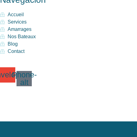
Accueil
Services
Amarrages
Nos Bateaux
Blog
Contact
velope
Phone-
alt