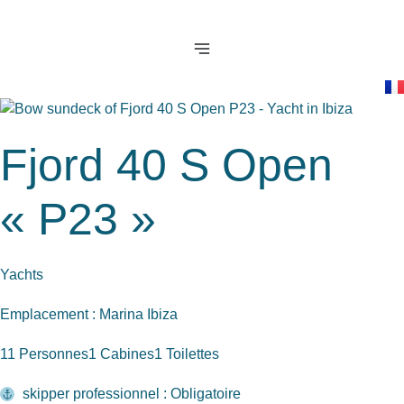
Aller
au
contenu
Fjord 40 S Open
« P23 »
Yachts
Emplacement : Marina Ibiza
11 Personnes
1 Cabines
1 Toilettes
skipper professionnel : Obligatoire