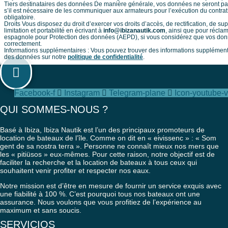
Tiers destinataires des données De manière générale, vos données ne seront pas
s’il est nécessaire de les communiquer aux armateurs pour l’exécution du contrat 
obligatoire.
Droits Vous disposez du droit d’exercer vos droits d’accès, de rectification, de su
limitation et portabilité en écrivant à
info@ibizanautik.com
, ainsi que pour récla
espagnole pour Protection des données (AEPD), si vous considérez que vos donn
correctement.
Informations supplémentaires : Vous pouvez trouver des informations supplémenta
des données sur notre
politique de confidentialité
.
Facebook-f
Instagram
Telegram-plane
Icon-youtube-v
QUI SOMMES-NOUS ?
Basé à Ibiza, Ibiza Nautik est l’un des principaux promoteurs de
location de bateaux de l’île. Comme on dit en « eivissenc » : « Som
gent de sa nostra terra ». Personne ne connaît mieux nos mers que
les « pitiüsos » eux-mêmes. Pour cette raison, notre objectif est de
faciliter la recherche et la location de bateaux à tous ceux qui
souhaitent venir profiter et respecter nos eaux.
Notre mission est d’être en mesure de fournir un service exquis avec
une fiabilité à 100 %. C’est pourquoi tous nos bateaux ont une
assurance. Nous voulons que vous profitiez de l’expérience au
maximum et sans soucis.
SERVICIOS