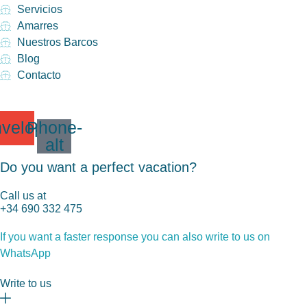
Servicios
Amarres
Nuestros Barcos
Blog
Contacto
velope
Phone-
alt
Do you want a perfect vacation?
Call us at
+34 690 332 475
If you want a faster response you can also write to us on
WhatsApp
Write to us