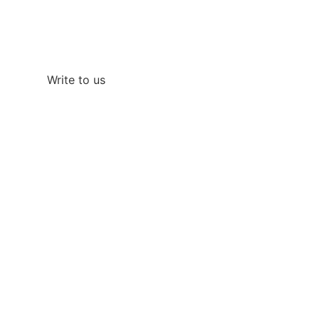
If you want a faster response you can also write
to us on WhatsApp
Write to us
¿Quieres unas vacaciones
perfectas?
Llámanos al