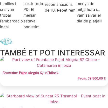
famílies i
sortir rodó.
menys de
recomanacions
ens van
PD: El
mitja hora i…
de 10. Repetirem!
trobar
menjar
vam salvar el
l’embarcació
estava
dia de platja!!!
ideal.
boníssim
TAMBÉ ET POT INTERESSAR
Fountaine Pajot Alegría 67 «Chiloe»
From:
39.800,00
€