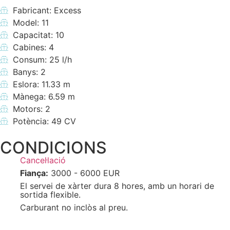
Fabricant: Excess
Model: 11
Capacitat: 10
Cabines: 4
Consum: 25 l/h
Banys: 2
Eslora: 11.33 m
Mànega: 6.59 m
Motors: 2
Potència: 49 CV
CONDICIONS
Cancel·lació
Fiança:
3000 - 6000 EUR
El servei de xàrter dura 8 hores, amb un horari de
sortida flexible.
Carburant no inclòs al preu.