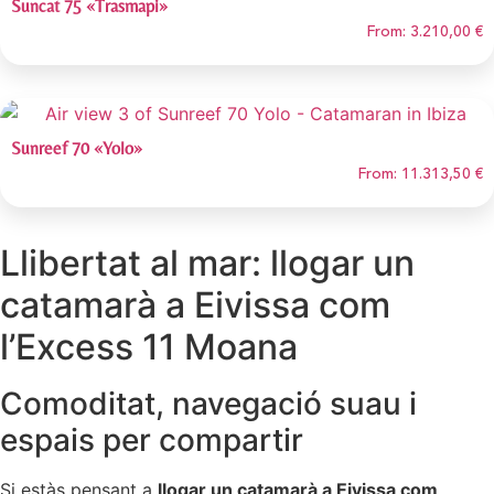
Suncat 75 «Trasmapi»
From:
3.210,00
€
Sunreef 70 «Yolo»
From:
11.313,50
€
Llibertat al mar: llogar un
catamarà a Eivissa com
l’Excess 11 Moana
Comoditat, navegació suau i
espais per compartir
Si estàs pensant a
llogar un catamarà a Eivissa com