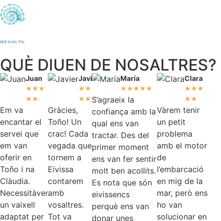
QUÈ DIUEN DE NOSALTRES?
Juan
Javier
María
Clara
★
★
★
★
★
★
★
★
★
★
★
★
★
★
★
★
★
★
S’agraeix la
★
★
Em va
Gràcies,
Vàrem tenir
confiança amb la
encantar el
Toño! Un
un petit
qual ens van
servei que
crac! Cada
problema
tractar. Des del
em van
vegada que
amb el motor
primer moment
oferir en
tornem a
de
ens van fer sentir
Toño i na
Eivissa
l’embarcació
molt ben acollits.
Clàudia.
contarem
en mig de la
Es nota que són
Necessitàvem
amb
mar, però ens
eivissencs
un vaixell
vosaltres.
ho van
perquè ens van
adaptat per
Tot va
solucionar en
donar unes