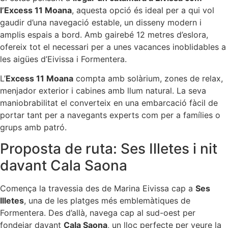
l’Excess 11 Moana
, aquesta opció és ideal per a qui vol
gaudir d’una navegació estable, un disseny modern i
amplis espais a bord. Amb gairebé 12 metres d’eslora,
ofereix tot el necessari per a unes vacances inoblidables a
les aigües d’Eivissa i Formentera.
L’
Excess 11 Moana
compta amb solàrium, zones de relax,
menjador exterior i cabines amb llum natural. La seva
maniobrabilitat el converteix en una embarcació fàcil de
portar tant per a navegants experts com per a famílies o
grups amb patró.
Proposta de ruta: Ses Illetes i nit
davant Cala Saona
Comença la travessia des de Marina Eivissa cap a
Ses
Illetes
, una de les platges més emblemàtiques de
Formentera. Des d’allà, navega cap al sud-oest per
fondejar davant
Cala Saona
, un lloc perfecte per veure la