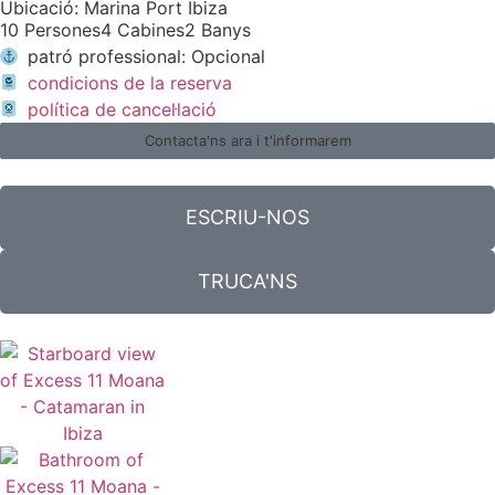
Ubicació: Marina Port Ibiza
10 Persones
4 Cabines
2 Banys
patró professional: Opcional
condicions de la reserva
política de cancel·lació
Contacta'ns ara i t'informarem
ESCRIU-NOS
TRUCA'NS