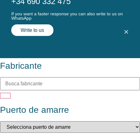
+34 690 332 475
If you want a faster response you can also write to us on
WhatsApp
Write to us
Fabricante
Puerto de amarre