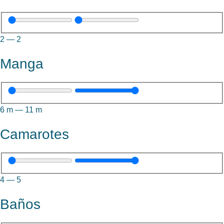
2
—
2
Manga
6
m
—
11
m
Camarotes
4
—
5
Baños