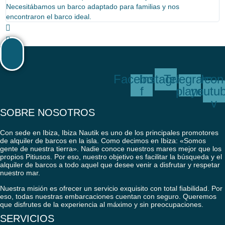
Necesitábamos un barco adaptado para familias y nos
c
encontraron el barco ideal.
c
Facebook-
Instagram
Telegram-
Icon
f
plane
youtu
v
SOBRE NOSOTROS
Con sede en Ibiza, Ibiza Nautik es uno de los principales promotores
de alquiler de barcos en la isla. Como decimos en Ibiza: «Somos
gente de nuestra tierra». Nadie conoce nuestros mares mejor que los
propios Pitiusos. Por eso, nuestro objetivo es facilitar la búsqueda y el
alquiler de barcos a todo aquel que desee venir a disfrutar y respetar
nuestro mar.
Nuestra misión es ofrecer un servicio exquisito con total fiabilidad. Por
eso, todas nuestras embarcaciones cuentan con seguro. Queremos
que disfrutes de la experiencia al máximo y sin preocupaciones.
SERVICIOS