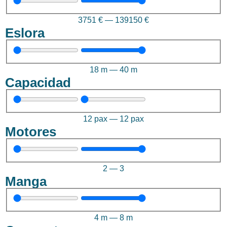
3751
€
—
139150
€
Eslora
18
m
—
40
m
Capacidad
12
pax
—
12
pax
Motores
2
—
3
Manga
4
m
—
8
m