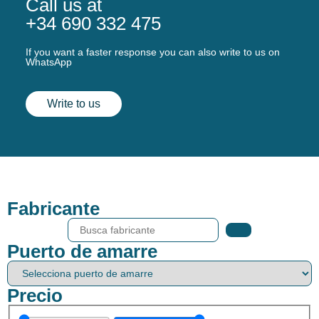
Call us at
+34 690 332 475
If you want a faster response you can also write to us on
WhatsApp
Write to us
Fabricante
Puerto de amarre
Precio