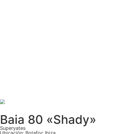
Baia 80 «Shady»
Superyates
Ubicación: Botafoc Ibiza